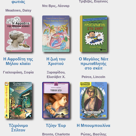
φωτιάς
Τριβιζάς, Ευγένιος
Ντε Βρις, Λέοναρ
Meadows, Daisy
Η Αφροδίτη της
Η ζωή του
Ο Μεγάλος Νέιτ
Μήλου κλαίει
Χριστού
πρωταθλητής
στο σκέιτ
Γιαλουράκη, Σοφία
Ξυραφίδου,
Ελισάβετ Χ.
Peirce, Lincoln
Τζερόνιμο
Τζέην Έυρ
Η Μπουμπουλίνα
Στίλτον
Bronte, Charlotte
Ρώτας, Βασίλης