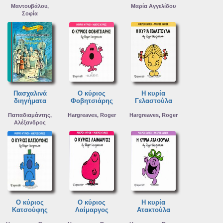
Μαντουβάλου,
Μαρία Αγγελίδου
Σοφία
Πασχαλινά
Ο κύριος
Η κυρία
διηγήματα
Φοβητσιάρης
Γελαστούλα
Παπαδιαμάντης,
Hargreaves, Roger
Hargreaves, Roger
Αλέξανδρος
Ο κύριος
Ο κύριος
Η κυρία
Κατσούφης
Λαίμαργος
Ατακτούλα