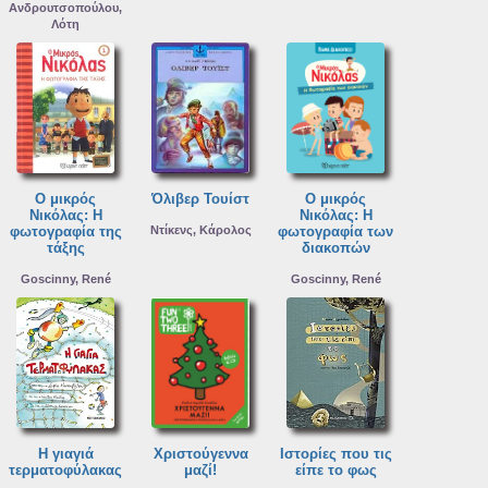
Ανδρουτσοπούλου,
Λότη
Ο μικρός
Όλιβερ Τουίστ
Ο μικρός
Νικόλας: Η
Νικόλας: Η
φωτογραφία της
Ντίκενς, Κάρολος
φωτογραφία των
τάξης
διακοπών
Goscinny, René
Goscinny, René
Η γιαγιά
Χριστούγεννα
Ιστορίες που τις
τερματοφύλακας
μαζί!
είπε το φως