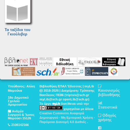
Τα ταξίδια του
Γκιούλιβερ
Υπεύθυνος: Αλίκη
Βιβλιοθήκη ΕΠΑΛ Έδεσσας | myLib
Κανονισμός
Μαμούνα
2018-2026 | Διαχείριση: Τρίπτσης
βιβλιοθήκης
Βασίλειος ΠΕ86 (triptsis@sch.gr
18ο Δημοτικό
myLib@sch.gr openLib@sch.gr)
Σχολείο
myLib
Το έργο
διατίθεται υπό την
Αμαρουσίου
Στατιστικά
χορηγείται με άδεια
Ανδρέα
Creative Commons Αναφορά
Συγγρού & Ίωνος
Οδηγός
Δημιουργού - Μη Εμπορική Χρήση -
Μαρούσι 15126
χρήσης
Παρόμοια Διανομή 4.0 Διεθνές
.
2106142166