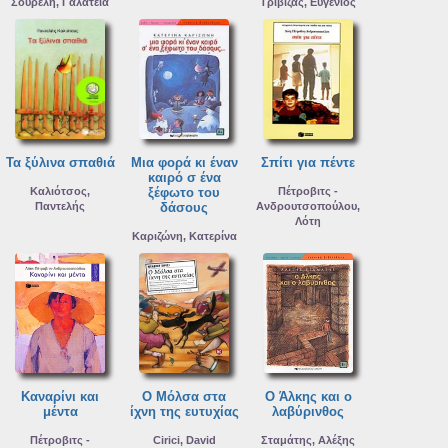
Σουρέλη, Γαλάτεια
Τριβιζάς, Ευγένιος
Τα ξύλινα σπαθιά
Μια φορά κι έναν
Σπίτι για πέντε
καιρό σ ένα
Καλιότσος,
ξέφωτο του
Πέτροβιτς -
Παντελής
δάσους
Ανδρουτσοπούλου,
Λότη
Καριζώνη, Κατερίνα
Καναρίνι και
Ο Μόλσα στα
Ο Άλκης και ο
μέντα
ίχνη της ευτυχίας
λαβύρινθος
Πέτροβιτς -
Cirici, David
Σταμάτης, Αλέξης