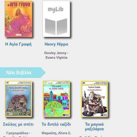
Η Αγία Γραφή
Henry Hippo
Dooley Jenny -
Evans Viginia
Νέα Βιβλία
Σκύλος με σπίτι
Το διπλό ταξίδι
Τα μαγικά
μαξιλάρια
Γρηγοριάδου -
Ψαραύτη, Λίτσα Σ.