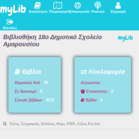
myLib
Αναζήτηση
Πληροφορίες
Επικοινωνία
Podcast
Εγγραφή
Είσοδος
Βιβλιοθήκη 18ο Δημοτικό Σχολείο
myLib
Αμαρουσίου
Βιβλία
Κυκλοφορία
Θεματικές Κατ :
45
Αύγουστος
Σε δανεισμό :
0
Επισκέπτες :
0
Σύνολο βιβλίων :
4237
Βιβλία :
0