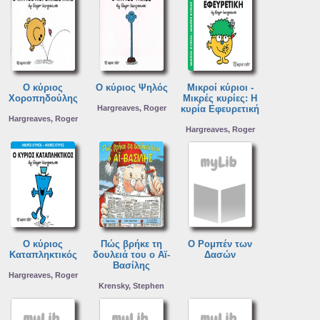
Ο κύριος
Ο κύριος Ψηλός
Μικροί κύριοι -
Χοροπηδούλης
Μικρές κυρίες: Η
Hargreaves, Roger
κυρία Εφευρετική
Hargreaves, Roger
Hargreaves, Roger
Ο κύριος
Πώς βρήκε τη
Ο Ρομπέν των
Καταπληκτικός
δουλειά του ο Αϊ-
Δασών
Βασίλης
Hargreaves, Roger
Krensky, Stephen