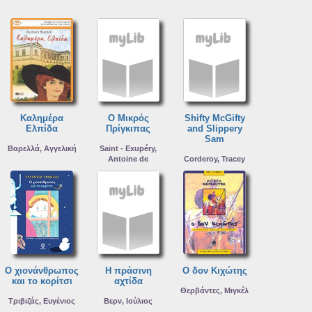
Καλημέρα
Ο Mικρός
Shifty McGifty
Ελπίδα
Πρίγκιπας
and Slippery
Sam
Βαρελλά, Αγγελική
Saint - Exupéry,
Antoine de
Corderoy, Tracey
Ο χιονάνθρωπος
Η πράσινη
Ο δoν Κιχώτης
και το κορίτσι
αχτίδα
Θερβάντες, Μιγκέλ
Τριβιζάς, Ευγένιος
Βερν, Ιούλιος