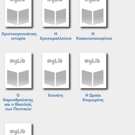
Χριστουγεννιάτικη
Η
Η
ιστορία
Χρυσομαλλούσα
Κοκκινοσκουφίτσα
Ο
Χιονάτη
Η Ωραία
Καρυοθραύατης
Κοιμωμένη
και ο Βασιλιάς
των Ποντικών