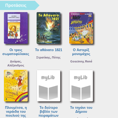
Προτάσεις
Οι τρεις
Το αθάνατο 1821
Ο Αστερίξ
σωματοφύλακες
μονομάχος
Στρατίκης, Πότης
Δούμας,
Goscinny, René
Αλέξανδρος
Πλουμίτσα, η
Το δεύτερο
Το τηγάνι του
νεράιδα του
βιβλίο των
Δήμιου
πουλιού της
πειραμάτων